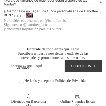
¿Para qué tamaños de ordenador están disponibles las
S
ERS
fundas?
MAX
PYJ
¿Cuánto tarda en llegar una funda personalizada de Banoffee
I
Personalised
AM
BCN?
BAG
BAG
bags
AS
No olvides etiquetarnos en @banoffee_bcn
S
P
S
Síguenos en @banoffee_bcn
e
BAN
CUS
y encuentra inspiración para tus outfits
SAC
r
OFF
TOM
s
K-
EE X
IZE
o
STY
SHO
D
n
LE
Entérate de todo antes que nadie
WR
LAP
a
BAG
Suscríbete a nuestra newsletter y entérate de las
OO
l
TOP
novedades y promociones antes que nadie.
S
M
i
CAS
Email
s
DEL
SUSCRIBIRME
HAN
E
JEWELRY
e
NAD
DBA
PER
d
O
GS
b
SON
He leído y acepto la
Política de Privacidad
SWI
a
ALIS
g
SHO
MW
ED
s
ULD
EAR
PAD
ER
COL
Diseñado en Barcelona
Online + tiendas físicas
EL
STR
LEC