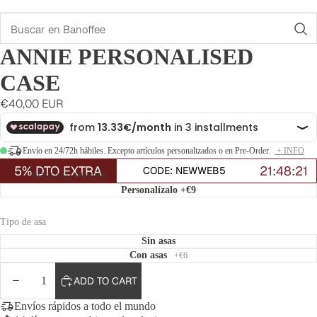
Search
ANNIE PERSONALISED
CASE
€40,00 EUR
Envío en 24/72h hábiles. Excepto artículos personalizados o en Pre-Order.
+ INFO
5% DTO EXTRA
21:48:20
CODE: NEWWEB5
SPECIAL PRICES
Personalízalo
+€9
Tipo de asa
Sin asas
Con asas
+€6
DECREASE
INCREASE
ADD TO CART
QUANTITY
QUANTITY
Envíos rápidos a todo el mundo