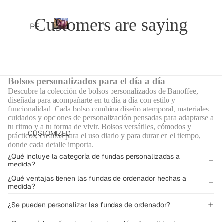
TOT
Customers are saying
Personalised
AL
PE
bags
LOO
RS
P
KS
e
ON
r
DRE
ALI
s
SSE
ZED
o
Bolsos personalizados para el día a día
S
BA
n
Descubre la colección de bolsos personalizados de Banoffee,
AND
a
diseñada para acompañarte en tu día a día con estilo y
GS
JU
l
funcionalidad. Cada bolso combina diseño atemporal, materiales
SHO
cuidados y opciones de personalización pensadas para adaptarse a
i
MP
tu ritmo y a tu forma de vivir. Bolsos versátiles, cómodos y
ULD
s
SUI
CUSTOMIZED
prácticos, creados para el uso diario y para durar en el tiempo,
e
ER
TS
donde cada detalle importa.
d
BAG
¿Qué incluye la categoría de fundas personalizadas a
JAC
b
S
medida?
a
KET
SHO
g
¿Qué ventajas tienen las fundas de ordenador hechas a
S
medida?
s
ULD
AND
ER
SW
¿Se pueden personalizar las fundas de ordenador?
BAG
EAT