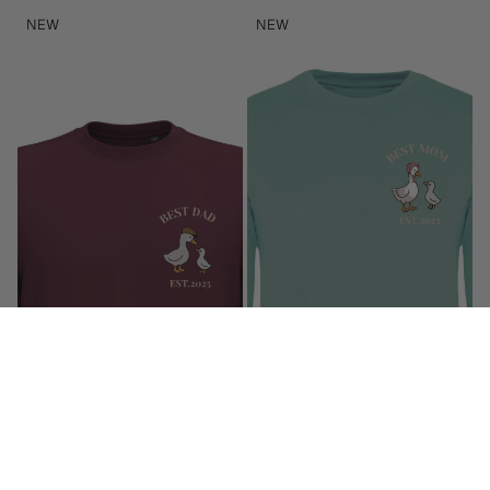
Sudadera
Sudadera
NEW
NEW
Unisex
Unisex
personalizada
personalizada
Mamá
Mamá
Pato
Pato
Granate
Verde
mint