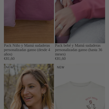
Pack Niño y Mamá sudaderas
Pack bebé y Mamá sudaderas
personalizadas ganso (desde 4
personalizadas ganso (hasta 36
años)
meses)
€81,60
€81,60
Sudadera
Sudadera
NEW
NEW
personalizada
personalizada
Mamá
Mamá
Pato
Pato
Rosa
Beige
(mujer)
claro
(mujer)