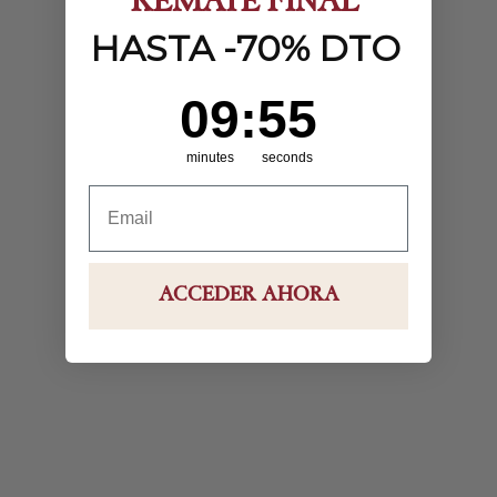
REMATE FINAL
HASTA -70% DTO
9
:
Countdown ends in:
54
09
:
54
minutes
seconds
ACCEDER AHORA