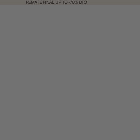
REMATE
REMATE FINAL UP TO -70% DTO
FINAL
UP
TO
-70%
DTO