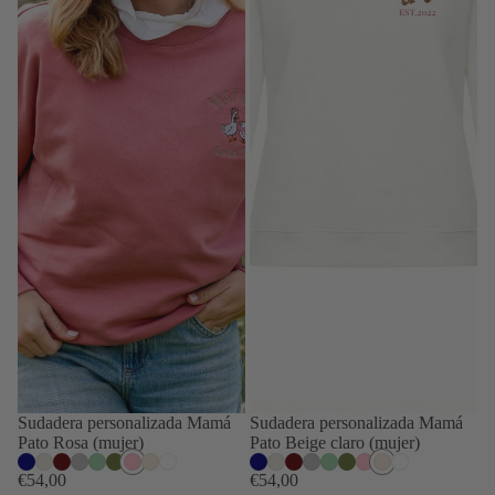
Sudadera personalizada Mamá
Sudadera personalizada Mamá
Pato Rosa (mujer)
Pato Beige claro (mujer)
Azul marino
Beige
Granate
Gris
Verde mint
Kaki
Rosa
Beige claro
Blanco
Azul marino
Beige
Granate
Gris
Verde mint
Kaki
Rosa
Beige claro
Blanco
€54,00
€54,00