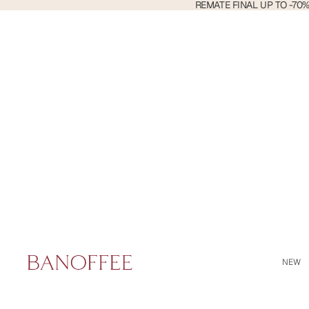
REMATE
REMATE FINAL UP TO -70
FINAL
Buscar
UP
TO
-70%
DTO
NEW