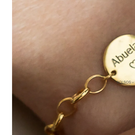
TOTAL LOOKS
VESTIDOS Y MONOS
CHAQUETAS Y JERSEYS
PIJAMAS
BANOFFEE X SHOWROOM
DEL NADO
COLECCIÓN DE BAÑO
TOALLAS DE PLAYA
CAMISETAS Y
BOLSOS
SUDADERAS
PERSONALIZADAS
ADULTO Y NIÑO
CAMISETAS
SUDADERAS
PACKS A CONJUNTO