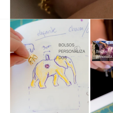
VER TODO
GORRAS
PERSONALIZADAS
SONIA ÁLVAREZ X
BANOFFEE BCN
Bolsos
BOLSOS
personalizad
PERSONALIZA
Bolsos
personaliz
DOS
os
BOLSOS
BANDOLERA
BOLSOS DE
HOMBRO
BOLSOS MAXI
BOLSOS SACO
BOLSOS DE