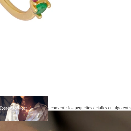
ady
ra acompañarte cada día y convertir los pequeños detalles en algo extr
Ready to wear
ar