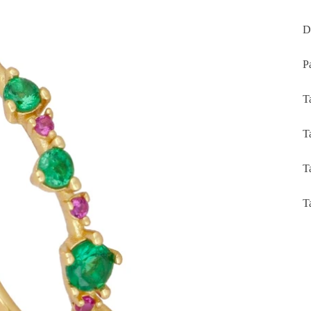
D
Pa
T
T
T
T