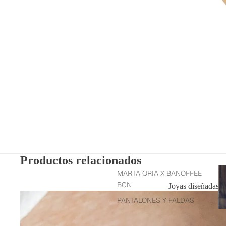
Productos relacionados
Re
MARTA ORIA X BANOFFEE
to
BCN
Joyas diseñadas pa
we
PANTALONES Y FALDAS
CAMISAS Y TOPS