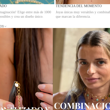
ADO
TENDENCIA DEL MOMENTO
imaginación! Elige entre más de 1000
Joyas únicas muy versátiles y combinab
osibles y crea un diseño único.
que marcan la diferencia.
DOS