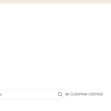
MI CUENTA
MI CESTA
|
0
|