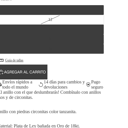
10
12
14
16
18
Guía de tallas
AGREGAR AL CARRITO
Envíos rápidos a
14 días para cambios y
Pago
todo el mundo
devoluciones
seguro
El anillo con el que deslumbrarás! Combínalo con anillos
sos y de circonitas.
nillo con piedras circonitas color tanzanita.
aterial: Plata de Ley bañada en Oro de 18kt.