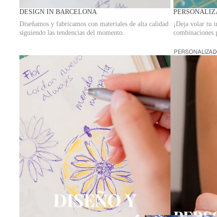
MANO
DESIGN IN BARCELONA
PERSONALIZ
Diseñamos y fabricamos con materiales de alta calidad
¡Deja volar tu 
ASAS
siguiendo las tendencias del momento.
combinaciones p
BANDOLERAS
PERSONALIZA
CHARMS PARA
BOLSO