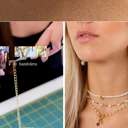
Asa
os
bandolera
Asa
ad
bandolera