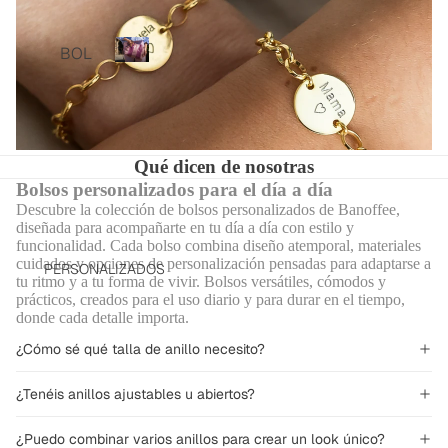
S
Bolsos
TOTA
BOL
personalizados
L
SOS
B
LOO
o
PER
KS
l
SON
s
VEST
ALIZ
o
Qué dicen de nosotras
IDOS
ADO
s
Bolsos personalizados para el día a día
Y
p
S
Descubre la colección de bolsos personalizados de Banoffee,
MON
e
diseñada para acompañarte en tu día a día con estilo y
BOL
r
OS
funcionalidad. Cada bolso combina diseño atemporal, materiales
SOS
s
cuidados y opciones de personalización pensadas para adaptarse a
PERSONALIZADOS
CHA
o
BAN
tu ritmo y a tu forma de vivir. Bolsos versátiles, cómodos y
QUE
n
prácticos, creados para el uso diario y para durar en el tiempo,
DOL
donde cada detalle importa.
TAS
a
ERA
l
Y
¿Cómo sé qué talla de anillo necesito?
BOL
i
JERS
z
SOS
EYS
¿Tenéis anillos ajustables u abiertos?
a
DE
PIJA
d
HOM
¿Puedo combinar varios anillos para crear un look único?
o
MAS