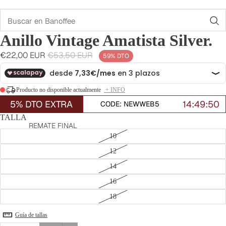
Buscar
Anillo Vintage Amatista Silver.
Precio
Precio
€22,00 EUR
€53,50 EUR
59% DTO
de
habitual
oferta
Producto no disponible actualmente
+ INFO
5% DTO EXTRA
14:49:49
CODE: NEWWEB5
TALLA
REMATE FINAL
10
12
14
16
18
Guía de tallas