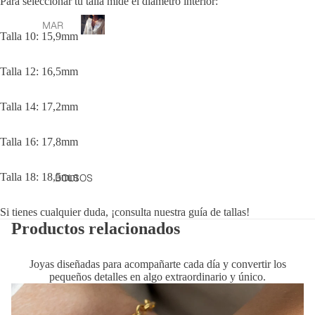
Para seleccionar tu talla mide el diámetro interior:
Ready
MAR
to
Talla 10: 15,9mm
TA
R
wear
ORIA
e
Talla 12: 16,5mm
a
X
d
BAN
y
OFFE
Talla 14: 17,2mm
t
E
o
BCN
Talla 16: 17,8mm
w
e
PANT
a
ALO
Talla 18: 18,5mm
BOLSOS
r
NES
Y
Si tienes cualquier duda, ¡
consulta nuestra guía de tallas
!
FALD
Productos relacionados
AS
CAM
Joyas diseñadas para acompañarte cada día y convertir los
pequeños detalles en algo extraordinario y único.
ISAS
Y
TOP