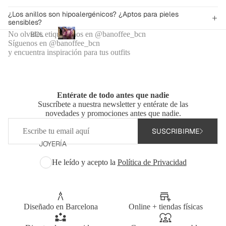
BRO
s
BAN
¿Los anillos son hipoalergénicos? ¿Aptos para pieles
BOL
sensibles?
OFFE
SOS
Bolsos
No olvides etiquetarnos en @banoffee_bcn
BOL
E X
MAXI
personalizados
Síguenos en @banoffee_bcn
SOS
SHO
B
y encuentra inspiración para tus outfits
BOL
o
WRO
FUN
SOS
l
OM
DAS
s
SAC
DEL
ORD
o
O
NAD
Entérate de todo antes que nadie
ENA
s
Suscríbete a nuestra newsletter y entérate de las
O
BOL
DOR
p
novedades y promociones antes que nadie.
SOS
e
/TAB
COL
Correo
r
DE
SUSCRIBIRME
LET
electrónico
ECCI
s
MAN
JOYERÍA
ÓN
FUN
o
O
DE
DAS
n
He leído y acepto la
Política de Privacidad
BAÑ
a
PALA
ASA
O
l
PÁD
i
S
EL
TOAL
z
BAN
LAS
Diseñado en Barcelona
Online + tiendas físicas
ESTU
a
DOL
DE
d
CHE
ERA