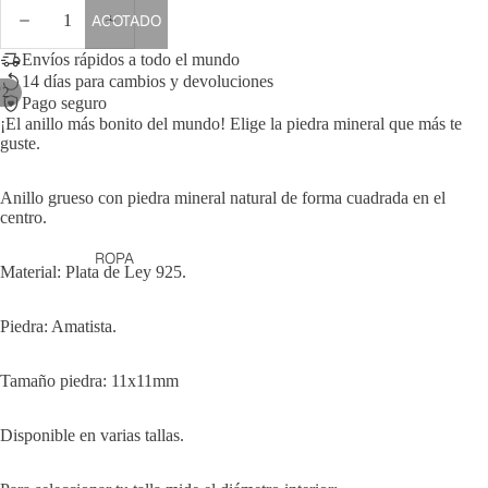
DISMINUIR
AUMENTAR
AGOTADO
CANTIDAD
CANTIDAD
Envíos rápidos a todo el mundo
14 días para cambios y devoluciones
/
2
Pago seguro
¡El anillo más bonito del mundo! Elige la piedra mineral que más te
guste.
Anillo grueso con piedra mineral natural de forma cuadrada en el
centro.
ROPA
Material: Plata de Ley 925.
Piedra: Amatista.
Tamaño piedra: 11x11mm
Disponible en varias tallas.