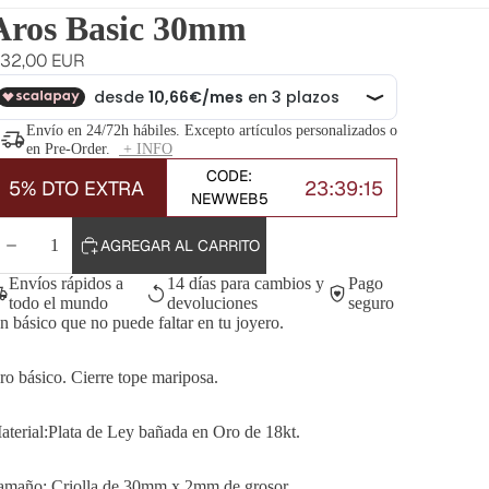
Aros Basic 30mm
32,00 EUR
Envío en 24/72h hábiles. Excepto artículos personalizados o
en Pre-Order.
+ INFO
CODE:
5% DTO EXTRA
23:39:14
NEWWEB5
DISMINUIR
AUMENTAR
AGREGAR AL CARRITO
CANTIDAD
CANTIDAD
Envíos rápidos a
14 días para cambios y
Pago
todo el mundo
devoluciones
seguro
n básico que no puede faltar en tu joyero.
ro básico. Cierre tope mariposa.
aterial:Plata de Ley bañada en Oro de 18kt.
amaño: Criolla de 30mm x 2mm de grosor