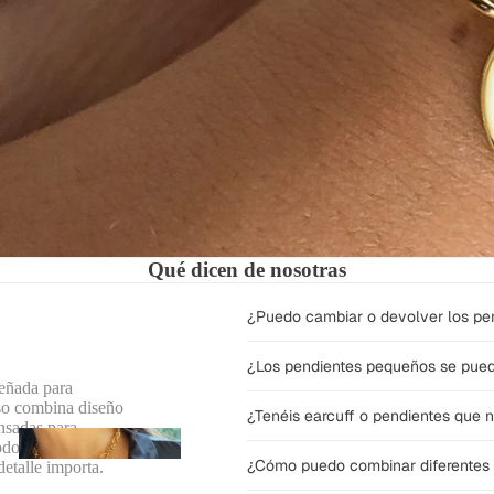
o
ordenador o tablet
tablet
Qué dicen de nosotras
¿Puedo cambiar o devolver los pe
¿Los pendientes pequeños se puede
señada para
lso combina diseño
¿Tenéis earcuff o pendientes que n
nsadas para
ACERO
odos y prácticos,
¿Cómo puedo combinar diferentes p
detalle importa.
ACERO