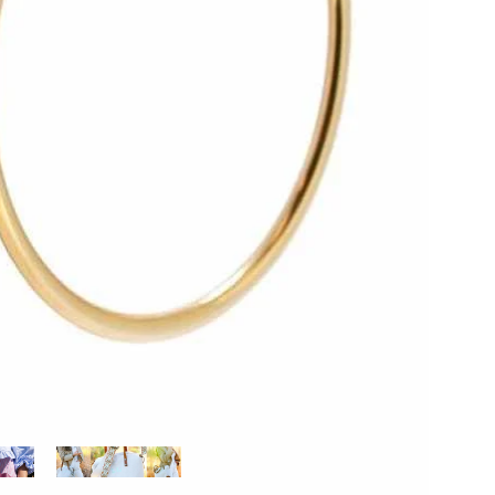
Ready to wear
ar
Asa
os
bandolera
Asa