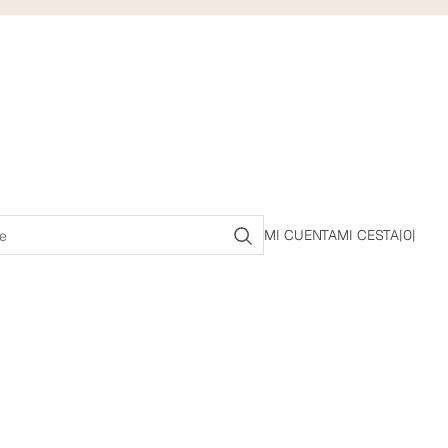
MI CUENTA
MI CESTA
|
0
|