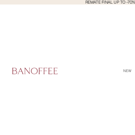
REMATE
REMATE FINAL UP TO -70
FINAL
Buscar
UP
TO
-70%
DTO
NEW