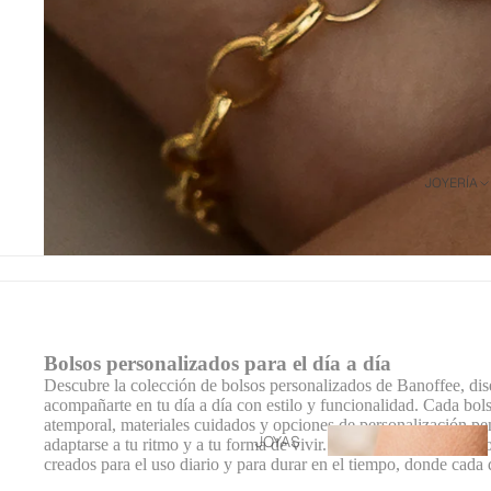
personalizados
FUND
AS
ORDE
NADO
R/TAB
LET
FUND
JOYERÍA
AS
PALA
PÁDEL
ESTUC
HES Y
NECES
Bolsos personalizados para el día a día
ERES
Descubre la colección de bolsos personalizados de Banoffee, di
JOYER
acompañarte en tu día a día con estilo y funcionalidad. Cada bo
OS DE
atemporal, materiales cuidados y opciones de personalización pe
Joyas
JOYAS
adaptarse a tu ritmo y a tu forma de vivir. Bolsos versátiles, cóm
VIAJE
grabadas
creados para el uso diario y para durar en el tiempo, donde cada 
PERSO
Joyas grabadas
personalizadas
FUND