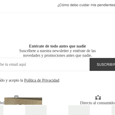
¿Cómo debo cuidar mis pendiente
Entérate de todo antes que nadie
Suscríbete a nuestra newsletter y entérate de las
novedades y promociones antes que nadie.
SUSCRIBI
co
ído y acepto la
Política de Privacidad
Accesorios
nline + tiendas físicas
Directo al consumido
para
Accesorios para
el
pelo
el pelo