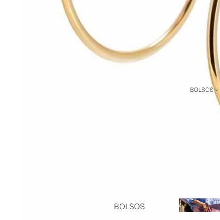
BCN
we
PANTALONES Y FALDAS
CAMISAS Y TOPS
TOTAL LOOKS
VESTIDOS Y MONOS
CHAQUETAS Y JERSEYS
BOLSOS
PIJAMAS
BANOFFEE X SHOWROOM
DEL NADO
COLECCIÓN DE BAÑO
TOALLAS DE PLAYA
CAMISETAS Y
SUDADERAS
PERSONALIZADAS
Bolsos
BOLSOS
ADULTO Y NIÑO
personalizad
PERSONALIZA
Bolsos