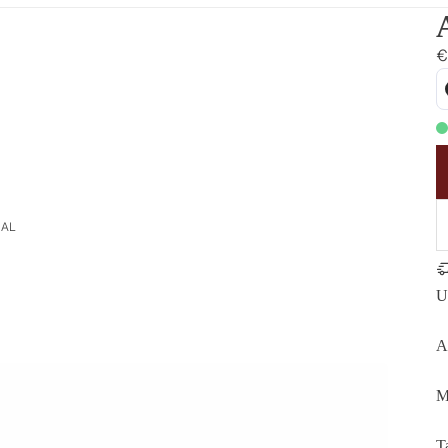
€
NAL
U
A
M
T