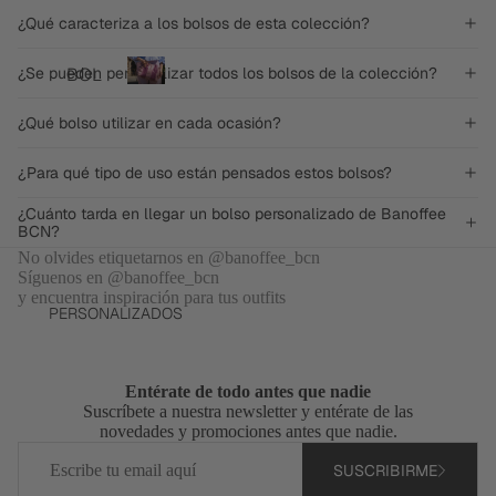
TOP
¿Qué caracteriza a los bolsos de esta colección?
S
Bolsos
TOTA
¿Se pueden personalizar todos los bolsos de la colección?
BOL
personalizados
L
SOS
B
LOO
¿Qué bolso utilizar en cada ocasión?
o
PER
KS
l
SON
s
¿Para qué tipo de uso están pensados estos bolsos?
VEST
ALIZ
o
IDOS
ADO
¿Cuánto tarda en llegar un bolso personalizado de Banoffee
s
BCN?
Y
p
S
MON
No olvides etiquetarnos en @banoffee_bcn
e
BOL
Síguenos en @banoffee_bcn
r
OS
y encuentra inspiración para tus outfits
SOS
s
PERSONALIZADOS
CHA
o
BAN
QUE
n
DOL
TAS
a
ERA
l
Entérate de todo antes que nadie
Y
Suscríbete a nuestra newsletter y entérate de las
BOL
i
JERS
novedades y promociones antes que nadie.
z
SOS
EYS
Correo
a
DE
SUSCRIBIRME
electrónico
PIJA
d
HOM