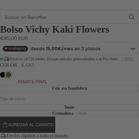
Buscar
Bolso Vichy Kaki Flowers
€45,00 EUR
Envío en 24/72h hábiles. Excepto artículos personalizados o en Pre-Order.
+ INFO
COLOR
KAKI
Negro
Kaki
REMATE FINAL
Con asa bandolera
Tipo de cierre
Imán
Cremallera
+€6,00
AGREGAR AL CARRITO
Envíos rápidos a todo el mundo