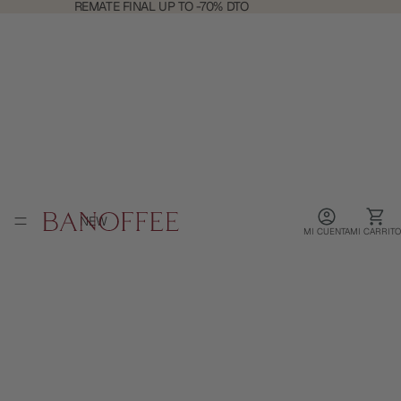
REMATE
REMATE FINAL UP TO -70% DTO
FINAL
UP
TO
-70%
DTO
NEW
MI CUENTA
MI CARRITO