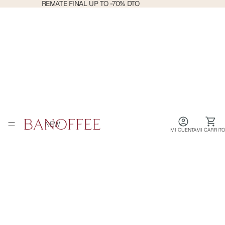
REMATE
REMATE FINAL UP TO -70% DTO
FINAL
UP
TO
-70%
DTO
NEW
MI CUENTA
MI CARRITO