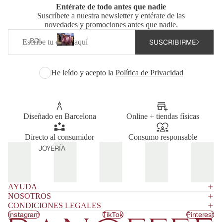
o
MAS
Entérate de todo antes que nadie
BRO
s
Suscríbete a nuestra newsletter y entérate de las
BAN
BOL
novedades y promociones antes que nadie.
OFFE
Correo
SOS
Bolsos
BOL
E X
SUSCRIBIRME
electrónico
MAXI
personalizados
SOS
SHO
B
BOL
o
WRO
FUN
He leído y acepto la
Política de Privacidad
SOS
l
OM
DAS
s
SAC
DEL
ORD
o
O
NAD
ENA
s
O
BOL
DOR
p
Diseñado en Barcelona
Online + tiendas físicas
SOS
e
/TAB
COL
r
DE
LET
ECCI
Directo al consumidor
Consumo responsable
s
MAN
JOYERÍA
ÓN
FUN
o
O
DE
DAS
n
BAÑ
a
PALA
ASA
O
l
PÁD
AYUDA
i
S
NOSOTROS
EL
TOAL
z
BAN
CONDICIONES LEGALES
LAS
ESTU
a
Instagram
TikTok
Pinterest
DOL
DE