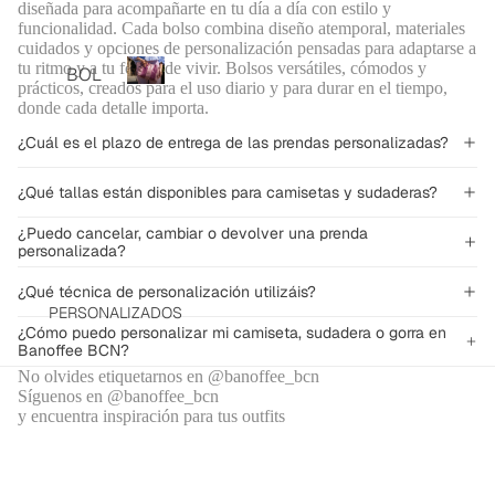
diseñada para acompañarte en tu día a día con estilo y
TOP
funcionalidad. Cada bolso combina diseño atemporal, materiales
S
cuidados y opciones de personalización pensadas para adaptarse a
Bolsos
tu ritmo y a tu forma de vivir. Bolsos versátiles, cómodos y
TOTA
BOL
personalizados
prácticos, creados para el uso diario y para durar en el tiempo,
L
SOS
B
donde cada detalle importa.
LOO
o
PER
¿Cuál es el plazo de entrega de las prendas personalizadas?
KS
l
SON
s
VEST
ALIZ
o
¿Qué tallas están disponibles para camisetas y sudaderas?
IDOS
ADO
s
Y
¿Puedo cancelar, cambiar o devolver una prenda
p
S
personalizada?
MON
e
BOL
r
OS
¿Qué técnica de personalización utilizáis?
SOS
s
PERSONALIZADOS
CHA
o
BAN
¿Cómo puedo personalizar mi camiseta, sudadera o gorra en
QUE
n
Banoffee BCN?
DOL
TAS
a
No olvides etiquetarnos en @banoffee_bcn
ERA
l
Y
Síguenos en @banoffee_bcn
BOL
i
y encuentra inspiración para tus outfits
JERS
z
SOS
EYS
a
DE
PIJA
d
HOM