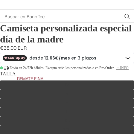
Buscar
Camiseta personalizada especial
día de la madre
€38,00 EUR
Envío en 24/72h hábiles. Excepto artículos personalizados o en Pre-Order.
+ INFO
TALLA
REMATE FINAL
XS
S
M
L
XL
2XL