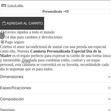
Guía de tallas
Personalízalo
+€9
AGREGAR AL CARRITO
Envíos rápidos a todo el mundo
/
7
14 días para cambios y devoluciones
Pago seguro
Celebra el amor incondicional de mamá con una prenda tan especial
como ella. Nuestra
Camiseta Personalizada Especial Día de la
Madre
es el regalo perfecto para expresar tu cariño de una forma única
y memorable. Diseñada para combinar estilo, confort y un toque
ROPA
personal, esta camiseta se convertirá en su favorita, recordándole cada
día lo importate que es para todos.
Dimensiones
Especificaciones
Composición
Detalles