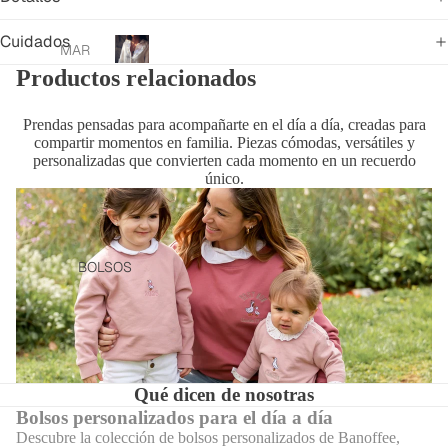
Cuidados
Ready
MAR
to
TA
Productos relacionados
R
wear
ORIA
e
a
X
Prendas pensadas para acompañarte en el día a día, creadas para
d
BAN
compartir momentos en familia. Piezas cómodas, versátiles y
y
personalizadas que convierten cada momento en un recuerdo
OFFE
t
único.
E
o
BCN
w
e
PANT
a
ALO
BOLSOS
r
NES
Y
FALD
AS
CAM
Qué dicen de nosotras
ISAS
Bolsos personalizados para el día a día
Y
Descubre la colección de bolsos personalizados de Banoffee,