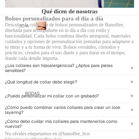
PLAY
o
S Y
S
s
A
Qué dicen de nosotras
NEC
CHA
Bolsos personalizados para el día a día
ESER
RMS
Joyas
Descubre la colección de bolsos personalizados de Banoffee,
CA
ES
JOYA
grabadas
PAR
diseñada para acompañarte en tu día a día con estilo y
MIS
S
J
JOYE
personalizadas
funcionalidad. Cada bolso combina diseño atemporal, materiales
A
ETA
PER
o
cuidados y opciones de personalización pensadas para adaptarse a
ROS
BOL
y
tu ritmo y a tu forma de vivir. Bolsos versátiles, cómodos y
SON
S Y
DE
SO
prácticos, creados para el uso diario y para durar en el tiempo,
a
ALIZ
SUD
VIAJ
donde cada detalle importa.
s
ADA
E
ADE
¿Los collares son hipoalergénicos? ¿Aptos para pieles
g
S
sensibles?
RAS
r
FUN
GRA
a
PER
DA
¿Qué longitud de collar debo elegir?
BAD
b
SON
PLA
AS
a
BODAS
NCH
ALIZ
¿Puedo personalizar mi collar con un grabado?
d
ACE
A
ADA
a
RO
¿Cómo puedo combinar varios collares para crear un look
PELO
s
S
layering?
WAT
p
ADU
STRA
¿Cómo debo cuidar mis collares para mantenerlos como
ERP
e
P /
LTO
nuevos?
r
ROO
LAN
Y
No olvides etiquetarnos en @banoffee_bcn
s
F