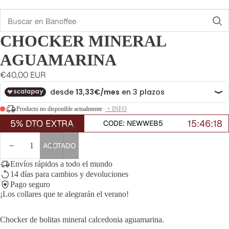
Buscar
CHOCKER MINERAL
AGUAMARINA
€40,00 EUR
Producto no disponible actualmente
+ INFO
5% DTO EXTRA
15:46:18
CODE: NEWWEB5
REMATE FINAL
DISMINUIR
AUMENTAR
AGOTADO
CANTIDAD
CANTIDAD
Envíos rápidos a todo el mundo
14 días para cambios y devoluciones
Pago seguro
¡Los collares que te alegrarán el verano!
Chocker de bolitas mineral calcedonia aguamarina.