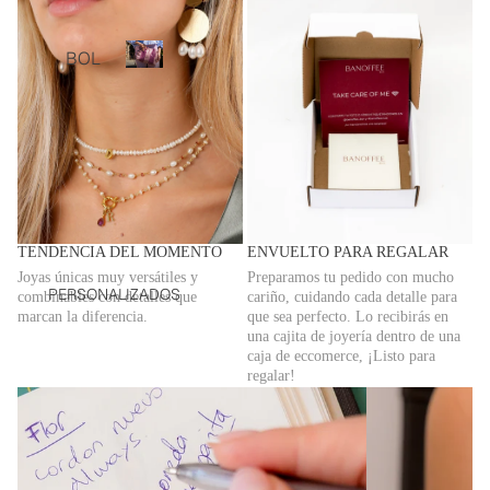
S
Bolsos
TOTA
BOL
personalizados
L
SOS
B
LOO
o
PER
KS
l
SON
s
VEST
ALIZ
o
IDOS
ADO
s
Y
p
S
MON
e
TENDENCIA DEL MOMENTO
ENVUELTO PARA REGALAR
BOL
r
OS
Joyas únicas muy versátiles y
Preparamos tu pedido con mucho
SOS
s
PERSONALIZADOS
CHA
combinables con detalles que
cariño, cuidando cada detalle para
o
BAN
marcan la diferencia.
que sea perfecto. Lo recibirás en
QUE
n
DOL
una cajita de joyería dentro de una
TAS
a
caja de eccomerce, ¡Listo para
ERA
l
Y
regalar!
BOL
i
JERS
z
SOS
EYS
a
DE
PIJA
d
HOM
o
MAS