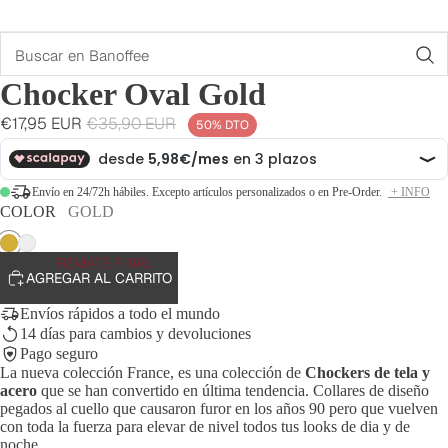
Buscar
Chocker Oval Gold
Precio
Precio
€17,95 EUR
€35,90 EUR
50% DTO
de
habitual
oferta
Envío en 24/72h hábiles. Excepto artículos personalizados o en Pre-Order.
+ INFO
COLOR
GOLD
Gold
Silver
REMATE FINAL
AGREGAR AL CARRITO
Envíos rápidos a todo el mundo
14 días para cambios y devoluciones
Pago seguro
La nueva colección France, es una colección de
Chockers de tela y
acero
que se han convertido en última tendencia. Collares de diseño
pegados al cuello que causaron furor en los años 90 pero que vuelven
con toda la fuerza para elevar de nivel todos tus looks de dia y de
noche.