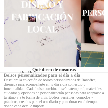
o
MAS
BRO
s
BAN
BOL
OFFE
SOS
Bolsos
BOL
E X
MAXI
personalizados
SOS
SHO
B
BOL
o
WRO
FUN
SOS
l
OM
DAS
s
SAC
DEL
ORD
o
O
NAD
ENA
s
O
BOL
DOR
p
SOS
e
/TAB
COL
r
DE
LET
ECCI
Qué dicen de nosotras
s
MAN
JOYERÍA
ÓN
FUN
o
Bolsos personalizados para el día a día
O
DE
DAS
n
Descubre la colección de bolsos personalizados de Banoffee,
BAÑ
a
diseñada para acompañarte en tu día a día con estilo y
PALA
ASA
funcionalidad. Cada bolso combina diseño atemporal, materiales
O
l
PÁD
cuidados y opciones de personalización pensadas para adaptarse a
i
S
EL
TOAL
tu ritmo y a tu forma de vivir. Bolsos versátiles, cómodos y
z
BAN
prácticos, creados para el uso diario y para durar en el tiempo,
LAS
ESTU
a
DOL
donde cada detalle importa.
DE