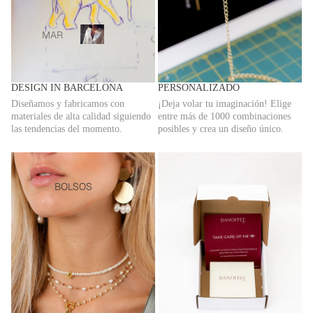
Ready
MAR
to
TA
R
wear
ORIA
e
a
X
DESIGN IN BARCELONA
PERSONALIZADO
d
BAN
Diseñamos y fabricamos con
¡Deja volar tu imaginación! Elige
y
OFFE
materiales de alta calidad siguiendo
entre más de 1000 combinaciones
t
las tendencias del momento.
posibles y crea un diseño único.
E
o
BCN
w
e
PANT
a
ALO
BOLSOS
r
NES
Y
FALD
AS
CAM
ISAS
Y