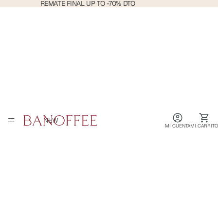
REMATE
REMATE FINAL UP TO -70% DTO
FINAL
UP
TO
-70%
DTO
NEW
MI CUENTA
MI CARRITO