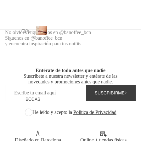
d
CHE
ERA
PLAY
o
S Y
S
s
A
NEC
CHA
ESER
RMS
Joyas
CA
ES
JOYA
No olvides etiquetarnos en @banoffee_bcn
grabadas
PAR
MIS
Síguenos en @banoffee_bcn
S
J
JOYE
personalizadas
A
y encuentra inspiración para tus outfits
ETA
PER
o
ROS
BOL
y
SON
S Y
DE
SO
a
ALIZ
SUD
VIAJ
s
ADA
E
ADE
Entérate de todo antes que nadie
g
S
Suscríbete a nuestra newsletter y entérate de las
RAS
r
FUN
GRA
novedades y promociones antes que nadie.
a
PER
DA
Correo
BAD
b
SON
SUSCRIBIRME
PLA
electrónico
AS
a
BODAS
NCH
ALIZ
d
ACE
A
ADA
a
He leído y acepto la
Política de Privacidad
RO
PELO
s
S
WAT
p
ADU
STRA
ERP
e
P /
LTO
r
ROO
LAN
Y
Diseñado en Barcelona
Online + tiendas físicas
s