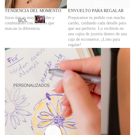
TOP
S
TENDENCIA DEL MOMENTO
ENVUELTO PARA REGALAR
Bolsos
Joyas únicas muy versátiles y
Preparamos tu pedido con mucho
TOTA
BOL
personalizados
combinables con detalles que
cariño, cuidando cada detalle para
L
SOS
B
marcan la diferencia.
que sea perfecto. Lo recibirás en
LOO
o
una cajita de joyería dentro de una
PER
caja de eccomerce, ¡Listo para
KS
l
SON
regalar!
s
VEST
ALIZ
o
IDOS
ADO
s
Y
p
S
MON
e
BOL
r
OS
SOS
s
PERSONALIZADOS
CHA
o
BAN
QUE
n
DOL
TAS
a
ERA
l
Y
BOL
i
JERS
z
SOS
EYS
a
DE
PIJA
d
HOM