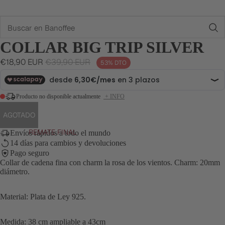
Buscar
COLLAR BIG TRIP SILVER
Precio
Precio
€18,90 EUR
€39,90 EUR
53% DTO
de
habitual
oferta
Producto no disponible actualmente
+ INFO
AGOTADO
REMATE FINAL
Envíos rápidos a todo el mundo
14 días para cambios y devoluciones
Pago seguro
Collar de cadena fina con charm la rosa de los vientos. Charm: 20mm
diámetro.
Material: Plata de Ley 925.
Medida: 38 cm ampliable a 43cm