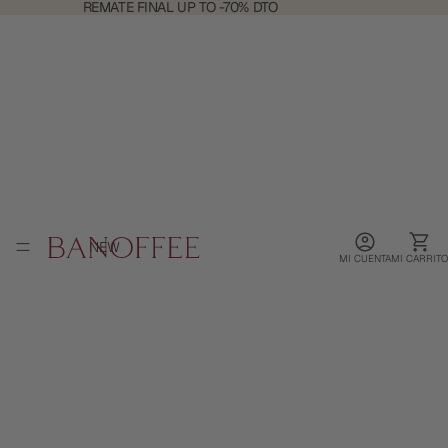
REMATE
REMATE FINAL UP TO -70% DTO
FINAL
UP
TO
-70%
DTO
NEW
MI CUENTA
MI CARRITO