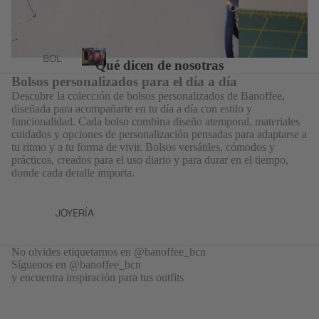
o
MAS
BRO
s
BAN
BOL
OFFE
SOS
Bolsos
BOL
E X
Qué dicen de nosotras
MAXI
personalizados
SOS
SHO
B
Bolsos personalizados para el día a día
BOL
o
WRO
Descubre la colección de bolsos personalizados de Banoffee,
FUN
SOS
l
diseñada para acompañarte en tu día a día con estilo y
OM
DAS
s
SAC
funcionalidad. Cada bolso combina diseño atemporal, materiales
DEL
ORD
cuidados y opciones de personalización pensadas para adaptarse a
o
O
NAD
ENA
tu ritmo y a tu forma de vivir. Bolsos versátiles, cómodos y
s
O
BOL
prácticos, creados para el uso diario y para durar en el tiempo,
DOR
p
donde cada detalle importa.
SOS
e
/TAB
COL
r
DE
LET
ECCI
s
MAN
JOYERÍA
ÓN
FUN
o
O
DE
DAS
n
BAÑ
a
PALA
No olvides etiquetarnos en @banoffee_bcn
ASA
O
l
Síguenos en @banoffee_bcn
PÁD
i
y encuentra inspiración para tus outfits
S
EL
TOAL
z
BAN
LAS
ESTU
a
DOL
DE