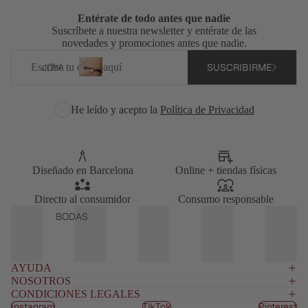
d
CHE
ERA
PLAY
o
S Y
Entérate de todo antes que nadie
S
s
A
Suscríbete a nuestra newsletter y entérate de las
NEC
novedades y promociones antes que nadie.
CHA
ESER
Correo
RMS
Joyas
CA
ES
SUSCRIBIRME
JOYA
electrónico
grabadas
PAR
MIS
S
J
JOYE
personalizadas
A
ETA
PER
o
ROS
BOL
He leído y acepto la
Política de Privacidad
y
SON
S Y
DE
SO
a
ALIZ
SUD
VIAJ
s
ADA
E
ADE
g
S
RAS
r
Diseñado en Barcelona
Online + tiendas físicas
FUN
GRA
a
PER
DA
BAD
b
Directo al consumidor
Consumo responsable
SON
PLA
AS
a
BODAS
NCH
ALIZ
d
ACE
A
ADA
a
RO
PELO
s
S
WAT
p
AYUDA
ADU
STRA
ERP
e
NOSOTROS
P /
LTO
r
CONDICIONES LEGALES
ROO
LAN
Y
s
Instagram
TikTok
Pinterest