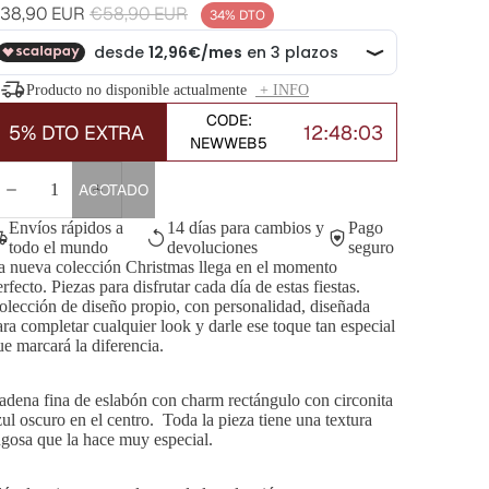
recio
Precio
38,90 EUR
€58,90 EUR
34% DTO
e
habitual
ferta
Producto no disponible actualmente
+ INFO
CODE:
5% DTO EXTRA
12:48:01
NEWWEB5
DISMINUIR
AUMENTAR
AGOTADO
CANTIDAD
CANTIDAD
Envíos rápidos a
14 días para cambios y
Pago
todo el mundo
devoluciones
seguro
a nueva colección Christmas llega en el momento
rfecto. Piezas para disfrutar cada día de estas fiestas.
olección de diseño propio, con personalidad, diseñada
ara completar cualquier look y darle ese toque tan especial
ue marcará la diferencia.
adena fina de eslabón con charm rectángulo con circonita
zul oscuro en el centro. Toda la pieza tiene una textura
ugosa que la hace muy especial.