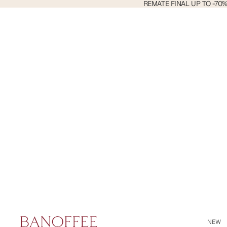
REMATE
REMATE FINAL UP TO -70
FINAL
Buscar
UP
TO
-70%
DTO
NEW