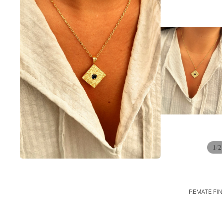
/
1
2
REMATE FI