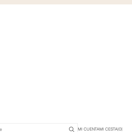
MI CUENTA
MI CESTA
|
0
|