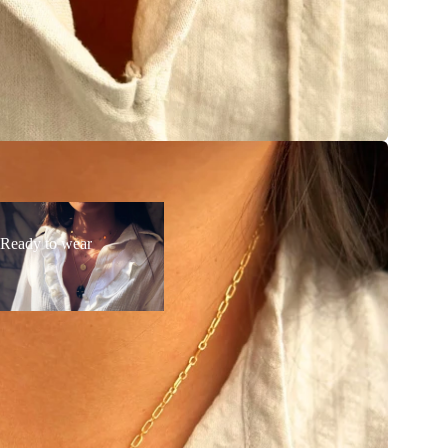
ady
Ready to wear
ar