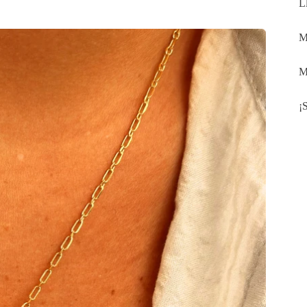
L
M
M
¡