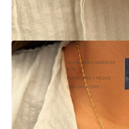
Re
MARTA ORIA X BANOFFEE
to
BCN
we
PANTALONES Y FALDAS
CAMISAS Y TOPS
TOTAL LOOKS
VESTIDOS Y MONOS
CHAQUETAS Y JERSEYS
PIJAMAS