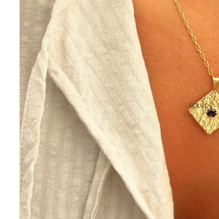
BANOFFEE X SHOWROOM
DEL NADO
COLECCIÓN DE BAÑO
TOALLAS DE PLAYA
CAMISETAS Y
SUDADERAS
PERSONALIZADAS
BOLSOS
ADULTO Y NIÑO
CAMISETAS
SUDADERAS
PACKS A CONJUNTO
VER TODO
GORRAS
PERSONALIZADAS