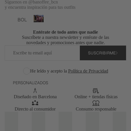
Síguenos en @banoffee_bcn
TOP
y encuentra inspiración para tus outfits
S
Bolsos
TOTA
BOL
personalizados
L
SOS
B
LOO
Entérate de todo antes que nadie
o
PER
Suscríbete a nuestra newsletter y entérate de las
KS
l
SON
novedades y promociones antes que nadie.
s
VEST
Correo
ALIZ
o
SUSCRIBIRME
electrónico
IDOS
ADO
s
Y
p
S
MON
e
He leído y acepto la
Política de Privacidad
BOL
r
OS
SOS
s
PERSONALIZADOS
CHA
o
BAN
QUE
n
DOL
Diseñado en Barcelona
Online + tiendas físicas
TAS
a
ERA
l
Y
BOL
Directo al consumidor
Consumo responsable
i
JERS
z
SOS
EYS
a
DE
PIJA
d
HOM