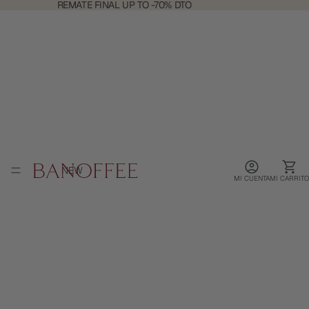
REMATE
REMATE FINAL UP TO -70% DTO
FINAL
UP
TO
-70%
DTO
NEW
MI CUENTA
MI CARRITO