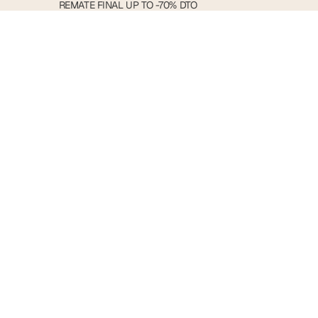
REMATE
REMATE FINAL UP TO -70% DTO
FINAL
UP
TO
-70%
DTO