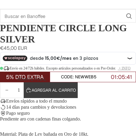
Buscar
PENDIENTE CIRCLE LONG
SILVER
€45,00 EUR
Envío en 24/72h hábiles. Excepto artículos personalizados o en Pre-Order.
+ INFO
5% DTO EXTRA
01:05:41
CODE: NEWWEB5
REMATE FINAL
DISMINUIR
AUMENTAR
AGREGAR AL CARRITO
CANTIDAD
CANTIDAD
Envíos rápidos a todo el mundo
14 días para cambios y devoluciones
Pago seguro
Pendiente aro con cadenas finas colgando.
Material: Plata de Ley bañada en Oro de 18kt.