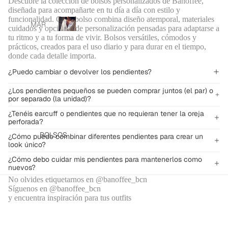
Descubre la colección de bolsos personalizados de Banoffee,
diseñada para acompañarte en tu día a día con estilo y
funcionalidad. Cada bolso combina diseño atemporal, materiales
Ready
MAR
cuidados y opciones de personalización pensadas para adaptarse a
to
TA
tu ritmo y a tu forma de vivir. Bolsos versátiles, cómodos y
R
wear
prácticos, creados para el uso diario y para durar en el tiempo,
ORIA
e
donde cada detalle importa.
a
X
d
BAN
¿Puedo cambiar o devolver los pendientes?
y
OFFE
t
¿Los pendientes pequeños se pueden comprar juntos (el par) o
E
por separado (la unidad)?
o
BCN
w
¿Tenéis earcuff o pendientes que no requieran tener la oreja
e
perforada?
PANT
a
ALO
BOLSOS
¿Cómo puedo combinar diferentes pendientes para crear un
r
look único?
NES
Y
¿Cómo debo cuidar mis pendientes para mantenerlos como
nuevos?
FALD
No olvides etiquetarnos en @banoffee_bcn
AS
Síguenos en @banoffee_bcn
CAM
y encuentra inspiración para tus outfits
ISAS
Y