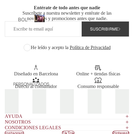
TOP
Entérate de todo antes que nadie
S
Suscríbete a nuestra newsletter y entérate de las
Bolsos
TOTA
novedades y promociones antes que nadie.
BOL
personalizados
Correo
L
SOS
B
SUSCRIBIRME
electrónico
LOO
o
PER
KS
l
SON
s
He leído y acepto la
Política de Privacidad
VEST
ALIZ
o
IDOS
ADO
s
Y
p
S
MON
e
Diseñado en Barcelona
Online + tiendas físicas
BOL
r
OS
SOS
s
PERSONALIZADOS
CHA
Directo al consumidor
Consumo responsable
o
BAN
QUE
n
DOL
TAS
a
ERA
l
Y
BOL
i
JERS
AYUDA
z
SOS
EYS
NOSOTROS
a
DE
CONDICIONES LEGALES
PIJA
d
HOM
Instagram
TikTok
Pinterest