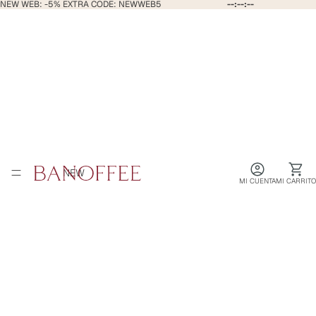
NEW WEB: -5% EXTRA CODE: NEWWEB5
--:--:--
NEW
MI CUENTA
MI CARRITO