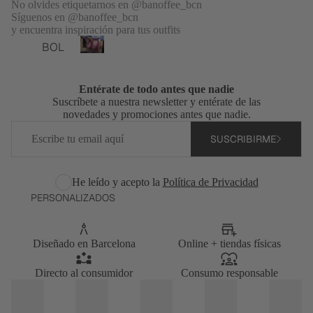
No olvides etiquetarnos en @banoffee_bcn
TOP
Síguenos en @banoffee_bcn
S
y encuentra inspiración para tus outfits
Bolsos
TOTA
BOL
personalizados
L
SOS
B
LOO
o
PER
Entérate de todo antes que nadie
KS
l
SON
Suscríbete a nuestra newsletter y entérate de las
s
VEST
novedades y promociones antes que nadie.
ALIZ
o
Correo
IDOS
ADO
s
SUSCRIBIRME
electrónico
Y
p
S
MON
e
BOL
r
OS
He leído y acepto la
Política de Privacidad
SOS
s
PERSONALIZADOS
CHA
o
BAN
QUE
n
DOL
TAS
a
ERA
Diseñado en Barcelona
Online + tiendas físicas
l
Y
BOL
i
JERS
Directo al consumidor
Consumo responsable
z
SOS
EYS
a
DE
PIJA
d
HOM