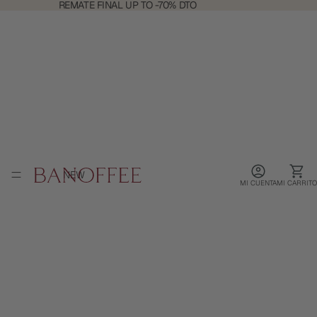
REMATE
REMATE FINAL UP TO -70% DTO
FINAL
UP
TO
-70%
DTO
NEW
MI CUENTA
MI CARRITO