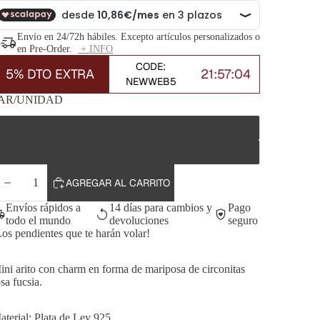
Envío en 24/72h hábiles. Excepto artículos personalizados o
en Pre-Order.
+ INFO
CODE:
5% DTO EXTRA
21:57:02
NEWWEB5
AR/UNIDAD
Par
Unidad
DISMINUIR
AUMENTAR
AGREGAR AL CARRITO
CANTIDAD
CANTIDAD
Envíos rápidos a
14 días para cambios y
Pago
todo el mundo
devoluciones
seguro
Los pendientes que te harán volar!
ini arito con charm en forma de mariposa de circonitas
sa fucsia.
aterial: Plata de Ley 925.