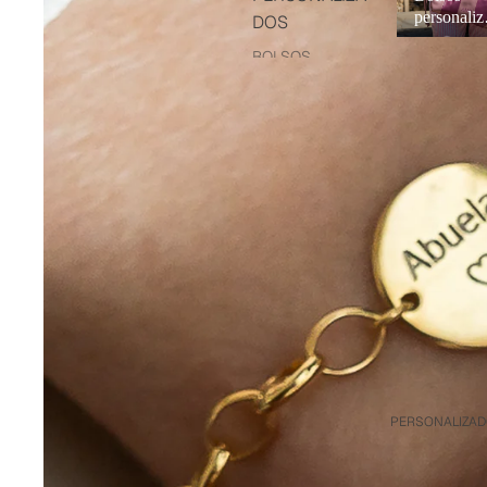
personaliz
DOS
os
BOLSOS
BANDOLERA
BOLSOS DE
HOMBRO
BOLSOS MAXI
BOLSOS SACO
BOLSOS DE
MANO
ASAS
BANDOLERAS
CHARMS PARA
BOLSO
PERSONALIZA