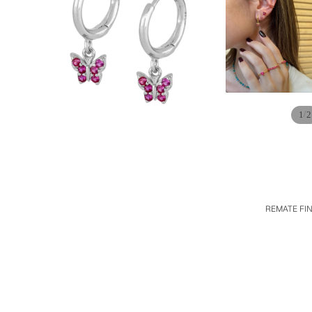
/
1
2
REMATE FI