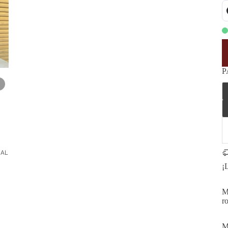
P
NAL
¡
M
ro
M