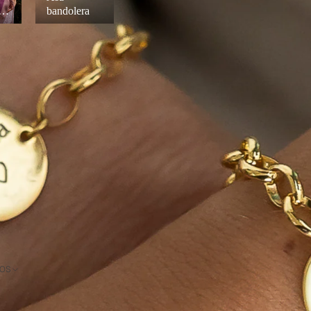
ad
bandolera
DOS