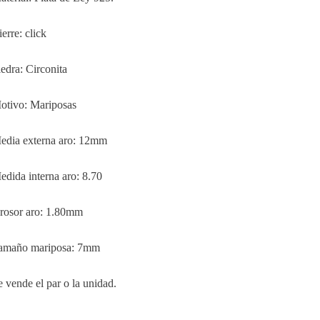
erre: click
iedra: Circonita
otivo: Mariposas
edia externa aro: 12mm
edida interna aro: 8.70
rosor aro: 1.80mm
amaño mariposa: 7mm
e vende el par o la unidad.