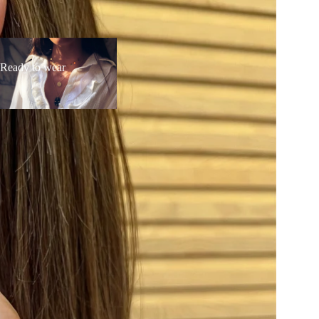
ady
Ready to wear
ar