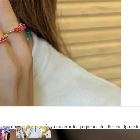
ra acompañarte cada día y convertir los pequeños detalles en algo extr
Asa
os
bandolera
Asa