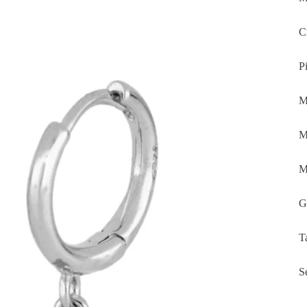
Ci
P
M
M
M
G
T
S