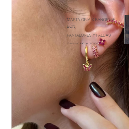
Re
MARTA ORIA X BANOFFEE
to
BCN
we
PANTALONES Y FALDAS
CAMISAS Y TOPS
TOTAL LOOKS
VESTIDOS Y MONOS
CHAQUETAS Y JERSEYS
PIJAMAS
BANOFFEE X SHOWROOM
DEL NADO
COLECCIÓN DE BAÑO
TOALLAS DE PLAYA
CAMISETAS Y