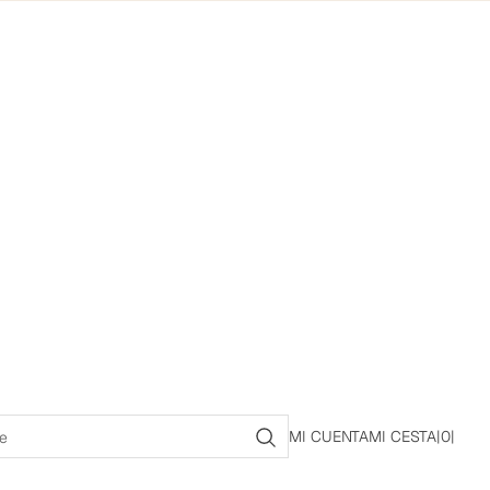
MI CUENTA
MI CESTA
|
0
|