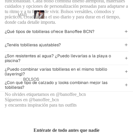
funcionalidad. Cada bolso combina diseño atemporal, materiales
cuidados y opciones de personalización pensadas para adaptarse a
tu ritmo y a tu forma de vivir. Bolsos versátiles, cómodos y
Ready
MAR
prácticos, creados para el uso diario y para durar en el tiempo,
to
TA
donde cada detalle importa.
R
wear
ORIA
e
¿Qué tipos de tobilleras ofrece Banoffee BCN?
a
X
d
BAN
¿Tenéis tobilleras ajustables?
y
OFFE
t
¿Son resistentes al agua? ¿Puedo llevarlas a la playa o
E
o
piscina?
BCN
w
¿Puedo combinar varias tobilleras en el mismo tobillo
e
PANT
(layering)?
a
ALO
BOLSOS
r
¿Con qué tipo de calzado y looks combinan mejor las
NES
tobilleras?
Y
No olvides etiquetarnos en @banoffee_bcn
FALD
Síguenos en @banoffee_bcn
y encuentra inspiración para tus outfits
AS
CAM
ISAS
Y
Entérate de todo antes que nadie