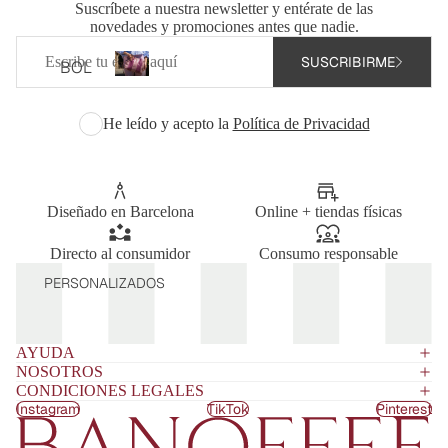
Suscríbete a nuestra newsletter y entérate de las
TOP
novedades y promociones antes que nadie.
S
Correo
Bolsos
SUSCRIBIRME
electrónico
TOTA
BOL
personalizados
L
SOS
B
LOO
o
PER
He leído y acepto la
Política de Privacidad
KS
l
SON
s
VEST
ALIZ
o
IDOS
ADO
s
Y
Diseñado en Barcelona
Online + tiendas físicas
p
S
MON
e
BOL
r
Directo al consumidor
Consumo responsable
OS
SOS
s
PERSONALIZADOS
CHA
o
BAN
QUE
n
DOL
TAS
a
ERA
AYUDA
l
Y
NOSOTROS
BOL
i
JERS
CONDICIONES LEGALES
z
SOS
EYS
Instagram
TikTok
Pinterest
a
DE
PIJA
d
HOM