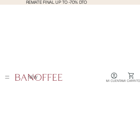
REMATE
REMATE FINAL UP TO -70% DTO
FINAL
UP
TO
-70%
DTO
NEW
MI CUENTA
MI CARRITO